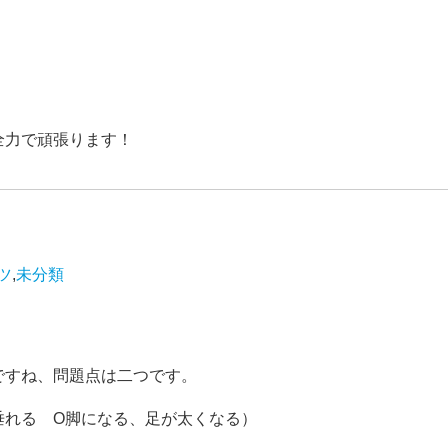
全力で頑張ります！
ツ
,
未分類
ですね、問題点は二つです。
垂れる O脚になる、足が太くなる）