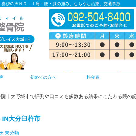
 | 喜びの声ＮＯ．１肩・腰・膝の痛み、むちうち治療、交通事故
声
初めての方へ
料金表
ぎ整骨院｜大野城市で評判や口コミも多数ある結果にこだわる院の
IN大分臼杵市
せ
,
未分類