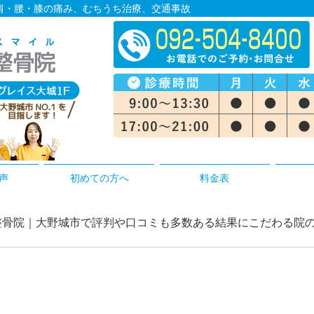
１肩・腰・膝の痛み、むちうち治療、交通事故
声
初めての方へ
料金表
おぎ整骨院｜大野城市で評判や口コミも多数ある結果にこだわる院