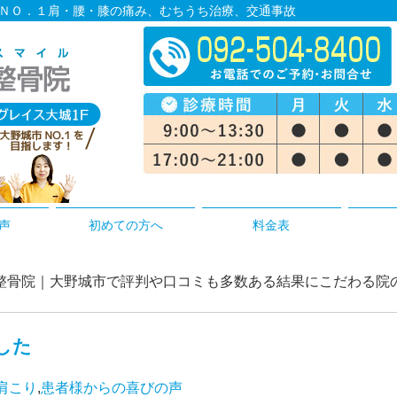
の声ＮＯ．１肩・腰・膝の痛み、むちうち治療、交通事故
声
初めての方へ
料金表
| おおぎ整骨院｜大野城市で評判や口コミも多数ある結果にこだわる
した
肩こり
,
患者様からの喜びの声