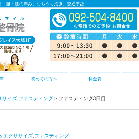
１肩・腰・膝の痛み、むちうち治療、交通事故
声
初めての方へ
料金表
ササイズ
,
ファスティング
> ファスティング3日目
＆エクササイズ
,
ファスティング