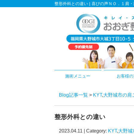
整形外科との違い | 喜びの声ＮＯ．１肩
施術メニュー
お客様の
Blog記事一覧
>
KYT
,
大野城市の肩
整形外科との違い
2023.04.11 | Category:
KYT
,
大野城