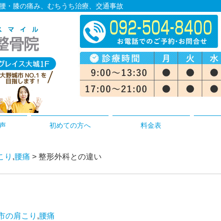
・腰・膝の痛み、むちうち治療、交通事故
声
初めての方へ
料金表
こり
,
腰痛
> 整形外科との違い
市の肩こり
,
腰痛